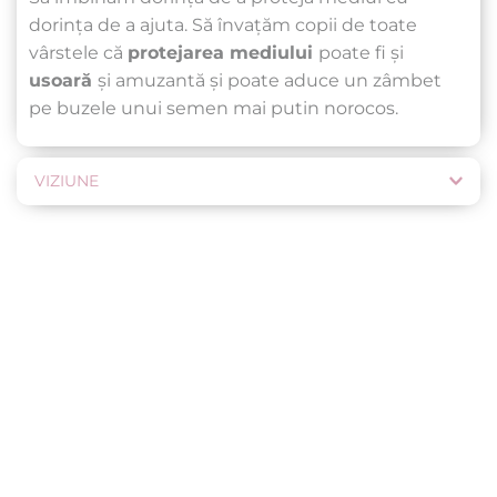
dorința de a ajuta. Să învațăm copii de toate 
vârstele că 
protejarea mediului 
poate fi și 
usoară 
și amuzantă și poate aduce un zâmbet 
pe buzele unui semen mai putin norocos.
VIZIUNE
„Capace cu suflet” este despre puterea lui 
“ÎMPREUNĂ”. E ușor să facem fiecare gesturi 
mărunte, care puse împreună crează lucruri 
minunate.