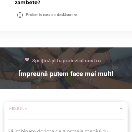
zambete?
Proiect in curs de desfăsurare
Sprijină și tu proiectul nostru
Împreună putem face mai mult!
MISIUNE
Să îmbinăm dorința de a proteja mediul cu 