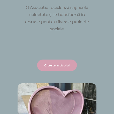
O Asociație reciclează capacele
colectate și le transformă în
resurse pentru diverse proiecte
sociale
Citește articolul