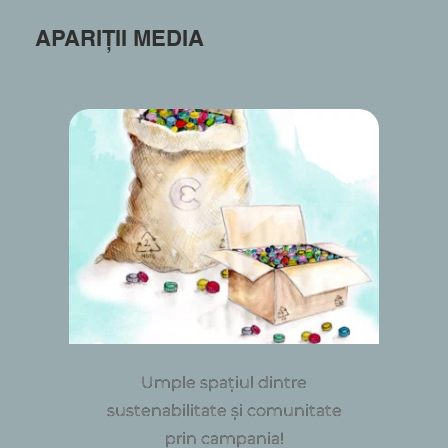
APARIȚII MEDIA
Umple spațiul dintre
sustenabilitate și comunitate
prin campania!