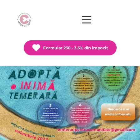
Formular 230 - 3,5% din impozit
Descarcă mai
multe informații
temeraripentrucomunitate
@gmail.com