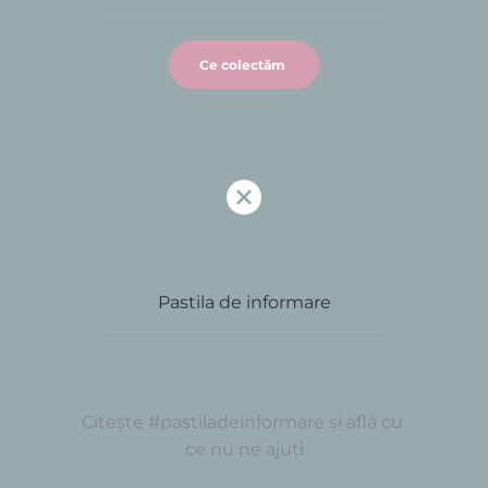
Ce colectăm
Pastila de informare
Citește 
#
pastiladeinformare și află cu 
ce nu ne ajuți