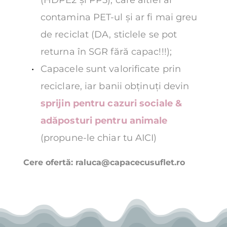
(HDPE2 și PP5), care altfel ar 
contamina PET-ul și ar fi mai greu 
de reciclat (DA, sticlele se pot 
returna în SGR fără capac!!!);
Capacele sunt valorificate prin 
reciclare, iar banii obținuți devin 
sprijin pentru cazuri sociale & 
adăposturi pentru animale
(propune-le chiar tu 
AICI
)
Cere ofertă: 
raluca@capacecusuflet.ro