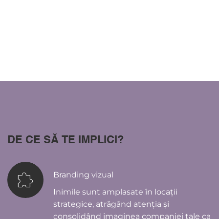
DE CE SĂ TE IMPLICI?
Branding vizual
Inimile sunt amplasate în locații 
strategice, atrăgând atenția și 
consolidând imaginea companiei tale ca 