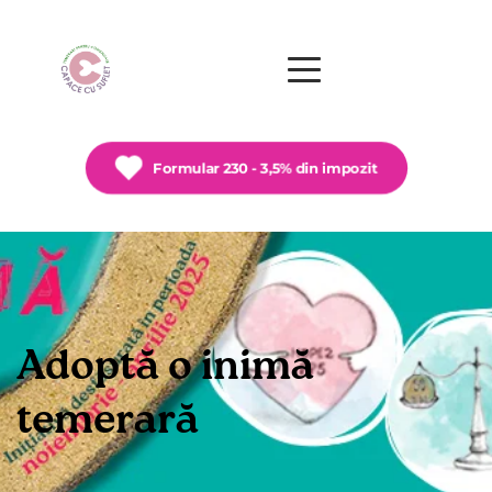
Formular 230 - 3,5% din impozit
Adoptă o inimă 
temerară