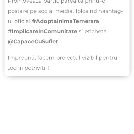
Promovează participarea ta printr-o 
postare pe social media, folosind hashtag-
ul oficial 
#AdoptaInimaTemerara
 , 
#ImplicareInComunitate
 și eticheta 
@CapaceCuSuflet
. 
Împreună, facem proiectul vizibil pentru 
„ochii potriviți”!