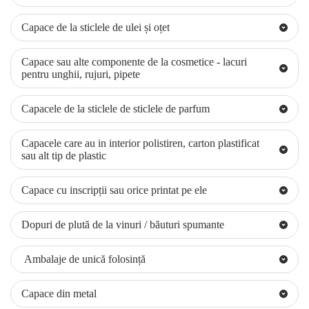
Capace de la sticlele de ulei și oțet
Capace sau alte componente de la cosmetice - lacuri 
pentru unghii, rujuri, pipete
Capacele de la sticlele de sticlele de parfum
Capacele care au in interior polistiren, carton plastificat 
sau alt tip de plastic
Capace cu inscripții sau orice printat pe ele
Găsim foarte multe baterii de toate felurile 
Dopuri de plută de la vinuri / băuturi spumante
printre capacele predate. Pe lângă faptul 
că nu sunt din plastic, bateriile au un 
Pompitele de la diverse produse (săpun 
 Ambalaje de unică folosință
regim special de colectare, ele conțînând 
lichid, detergenți, produse curățenie, 
substanțe foarte dăunătoare mediului.
crème de corp, spray-uri diverse, gel 
Capace din plastic învelit în metal pot fi 
Capace din metal
De cele mai multe ori unul din următorii 
dezinfectant, etc.) sunt din mai multe 
cele de la următoarele produse: