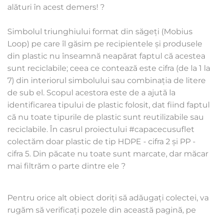
alături în acest demers! ? 
Simbolul triunghiului format din săgeți (Mobius 
Loop) pe care îl găsim pe recipientele și produsele 
din plastic nu înseamnă neapărat faptul că acestea 
sunt reciclabile; ceea ce contează este cifra (de la 1 la 
7) din interiorul simbolului sau combinația de litere 
de sub el. Scopul acestora este de a ajută la 
identificarea tipului de plastic folosit, dat fiind faptul 
că nu toate tipurile de plastic sunt reutilizabile sau 
reciclabile. În casrul proiectului #capacecusuflet 
colectăm doar plastic de tip HDPE - cifra 2 și PP - 
cifra 5. Din păcate nu toate sunt marcate, dar măcar 
mai filtrăm o parte dintre ele ?
Pentru orice alt obiect doriți să adăugați colectei, va 
rugăm să verificați pozele din această pagină, pe 