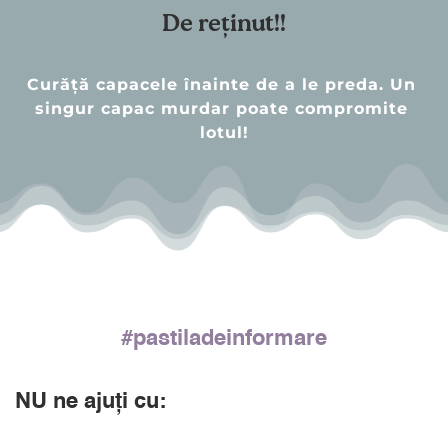
De reținut!!
Curăță capacele înainte de a le preda. Un 
singur capac murdar poate compromite 
lotul!
#p
astiladeinformare
NU
 ne ajuți cu: