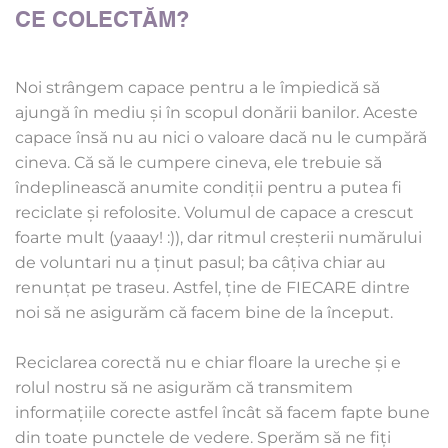
CE COLECTĂM?
Noi strângem capace pentru a le împiedică să 
ajungă în mediu și în scopul donării banilor. Aceste 
capace însă nu au nici o valoare dacă nu le cumpără 
cineva. Că să le cumpere cineva, ele trebuie să 
îndeplinească anumite condiții pentru a putea fi 
reciclate și refolosite. Volumul de capace a crescut 
foarte mult (yaaay! :)), dar ritmul creșterii numărului 
de voluntari nu a ținut pasul; ba câțiva chiar au 
renunțat pe traseu. Astfel, ține de FIECARE dintre 
noi să ne asigurăm că facem bine de la început. 
Reciclarea corectă nu e chiar floare la ureche și e 
rolul nostru să ne asigurăm că transmitem 
informațiile corecte astfel încât să facem fapte bune 
din toate punctele de vedere. Sperăm să ne fiți 